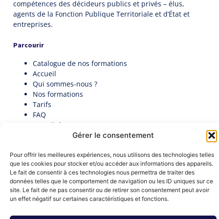
compétences des décideurs publics et privés – élus,
agents de la Fonction Publique Territoriale et d’État et
entreprises.
Parcourir
Catalogue de nos formations
Accueil
Qui sommes-nous ?
Nos formations
Tarifs
FAQ
Actualités
Gérer le consentement
Contact
Politique de cookies (UE)
Pour offrir les meilleures expériences, nous utilisons des technologies telles
Candidatez au premier Palmarès des Directeurs
que les cookies pour stocker et/ou accéder aux informations des appareils.
Généraux en collectivité​
Le fait de consentir à ces technologies nous permettra de traiter des
Documentation
données telles que le comportement de navigation ou les ID uniques sur ce
Nous contacter
site. Le fait de ne pas consentir ou de retirer son consentement peut avoir
contact@institut-decideurs-publics.fr
un effet négatif sur certaines caractéristiques et fonctions.
1 RUE DU CENTRE 93160 NOISY-LE-GRAND
Formulaire de contact