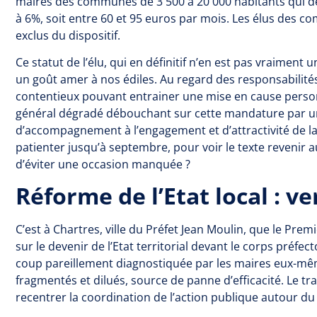
maires des communes de 3 500 à 20 000 habitants qui de
à 6%, soit entre 60 et 95 euros par mois. Les élus des 
exclus du dispositif.
Ce statut de l’élu, qui en définitif n’en est pas vraiment 
un goût amer à nos édiles. Au regard des responsabilités
contentieux pouvant entrainer une mise en cause person
général dégradé débouchant sur cette mandature par u
d’accompagnement à l’engagement et d’attractivité de la 
patienter jusqu’à septembre, pour voir le texte revenir 
d’éviter une occasion manquée ?
Réforme de l’Etat local : v
C’est à Chartres, ville du Préfet Jean Moulin, que le Pre
sur le devenir de l’Etat territorial devant le corps préfect
coup pareillement diagnostiquée par les maires eux-mêmes
fragmentés et dilués, source de panne d’efficacité. Le tr
recentrer la coordination de l’action publique autour du 