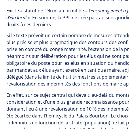
Exit le « statut de l’élu », au profit de « l’
encouragement à fac
d’élu local
». En somme, la PPL ne crée pas, au sens juridiq
droits à ces derniers.
Si le texte prévoit un certain nombre de mesures attendue
plus précise et plus pragmatique des contours des conflits
prise en compté du congé maternité, l’extension de la pr
néanmoins sur délibération pour les élus qui ne sont pa
obligatoire du poste pour les élus en situation du handic
par mandat aux élus ayant exercé en tant que maire, adjo
délégué (dans la limite de huit trimestres supplémentaire
revalorisation des indemnités des fonctions de maire a
En effet, sur ce sujet central qui devait, au-delà du mon
considération et d’une plus grande reconnaissance pour 
donnant lieu à une revalorisation de 10 % des indemnité
été écartée dans l’hémicycle du Palais Bourbon. Le choi
indemnités en fonction de la strate (population) ne fai