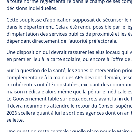
à toute norme réglementaire dans le champ de ses comp
décisions individuelles.
Cette souplesse d’application supposait de sécuriser le r
dans le département. Cela a été rendu possible par le lég
d’implantation des services publics de proximité et les év
dépendant directement de l’autorité préfectorale.
Une disposition qui devrait rassurer les élus locaux qui 
en premier lieu à la carte scolaire, ou encore à l’offre d
Sur la question de la santé, les zones d’intervention prior
complémentaire à la main des ARS devront demain, associ
incohérentes ont été constatées, excluant des communes
maison médicale alors même que la pénurie médicale es
Le Gouvernement table sur deux décrets avant la fin de 
Il devra néanmoins attendre le retour du Conseil supérie
2026 scellera quant à lui le sort des agences dont on an
sellette.
Une question reste centrale : quelle place pour le Maire 