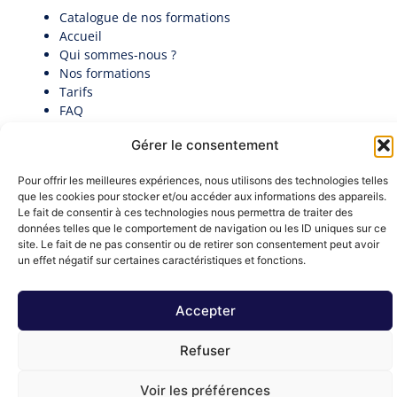
Catalogue de nos formations
Accueil
Qui sommes-nous ?
Nos formations
Tarifs
FAQ
Actualités
Gérer le consentement
Contact
Politique de cookies (UE)
Pour offrir les meilleures expériences, nous utilisons des technologies telles
Candidatez au premier Palmarès des Directeurs
que les cookies pour stocker et/ou accéder aux informations des appareils.
Généraux en collectivité​
Le fait de consentir à ces technologies nous permettra de traiter des
Documentation
données telles que le comportement de navigation ou les ID uniques sur ce
Nous contacter
site. Le fait de ne pas consentir ou de retirer son consentement peut avoir
contact@institut-decideurs-publics.fr
un effet négatif sur certaines caractéristiques et fonctions.
1 RUE DU CENTRE 93160 NOISY-LE-GRAND
Formulaire de contact
Accepter
Mentions légales
Refuser
Ⓒ 2026 - All Rights Are Reserved
Voir les préférences