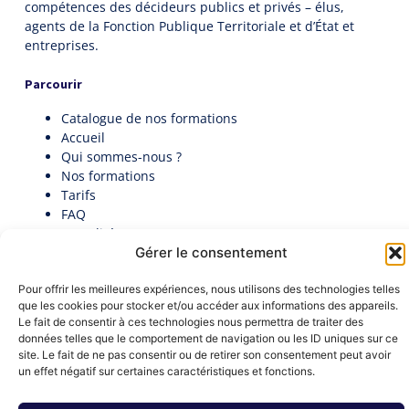
compétences des décideurs publics et privés – élus,
agents de la Fonction Publique Territoriale et d’État et
entreprises.
Parcourir
Catalogue de nos formations
Accueil
Qui sommes-nous ?
Nos formations
Tarifs
FAQ
Actualités
Gérer le consentement
Contact
Politique de cookies (UE)
Pour offrir les meilleures expériences, nous utilisons des technologies telles
Candidatez au premier Palmarès des Directeurs
que les cookies pour stocker et/ou accéder aux informations des appareils.
Généraux en collectivité​
Le fait de consentir à ces technologies nous permettra de traiter des
Documentation
données telles que le comportement de navigation ou les ID uniques sur ce
Nous contacter
site. Le fait de ne pas consentir ou de retirer son consentement peut avoir
contact@institut-decideurs-publics.fr
un effet négatif sur certaines caractéristiques et fonctions.
1 RUE DU CENTRE 93160 NOISY-LE-GRAND
Formulaire de contact