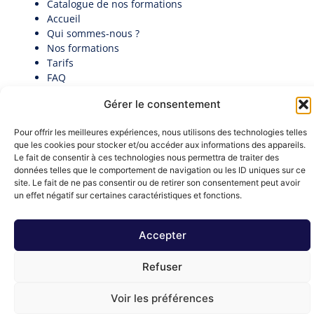
Catalogue de nos formations
Accueil
Qui sommes-nous ?
Nos formations
Tarifs
FAQ
Actualités
Gérer le consentement
Contact
Politique de cookies (UE)
Pour offrir les meilleures expériences, nous utilisons des technologies telles
Candidatez au premier Palmarès des Directeurs
que les cookies pour stocker et/ou accéder aux informations des appareils.
Généraux en collectivité​
Le fait de consentir à ces technologies nous permettra de traiter des
Documentation
données telles que le comportement de navigation ou les ID uniques sur ce
Nous contacter
site. Le fait de ne pas consentir ou de retirer son consentement peut avoir
contact@institut-decideurs-publics.fr
un effet négatif sur certaines caractéristiques et fonctions.
1 RUE DU CENTRE 93160 NOISY-LE-GRAND
Formulaire de contact
Accepter
Mentions légales
Refuser
Ⓒ 2026 - All Rights Are Reserved
Voir les préférences