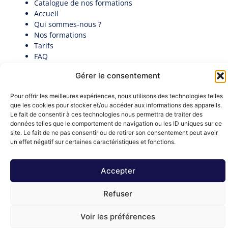
Catalogue de nos formations
Accueil
Qui sommes-nous ?
Nos formations
Tarifs
FAQ
Actualités
Gérer le consentement
Contact
Politique de cookies (UE)
Pour offrir les meilleures expériences, nous utilisons des technologies telles
Candidatez au premier Palmarès des Directeurs
que les cookies pour stocker et/ou accéder aux informations des appareils.
Généraux en collectivité​
Le fait de consentir à ces technologies nous permettra de traiter des
Documentation
données telles que le comportement de navigation ou les ID uniques sur ce
Nous contacter
site. Le fait de ne pas consentir ou de retirer son consentement peut avoir
contact@institut-decideurs-publics.fr
un effet négatif sur certaines caractéristiques et fonctions.
1 RUE DU CENTRE 93160 NOISY-LE-GRAND
Formulaire de contact
Accepter
Mentions légales
Refuser
Ⓒ 2026 - All Rights Are Reserved
Voir les préférences