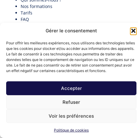
Nos formations
Tarifs
FAQ
Actualités
Gérer le consentement
Contact
Politique de cookies (UE)
Pour offrir les meilleures expériences, nous utilisons des technologies telles
Candidatez au premier Palmarès des Directeurs
que les cookies pour stocker et/ou accéder aux informations des appareils.
Généraux en collectivité​
Le fait de consentir à ces technologies nous permettra de traiter des
Documentation
données telles que le comportement de navigation ou les ID uniques sur ce
Nous contacter
site. Le fait de ne pas consentir ou de retirer son consentement peut avoir
contact@institut-decideurs-publics.fr
un effet négatif sur certaines caractéristiques et fonctions.
1 RUE DU CENTRE 93160 NOISY-LE-GRAND
Formulaire de contact
Accepter
Mentions légales
Refuser
Ⓒ 2026 - All Rights Are Reserved
Voir les préférences
Politique de cookies