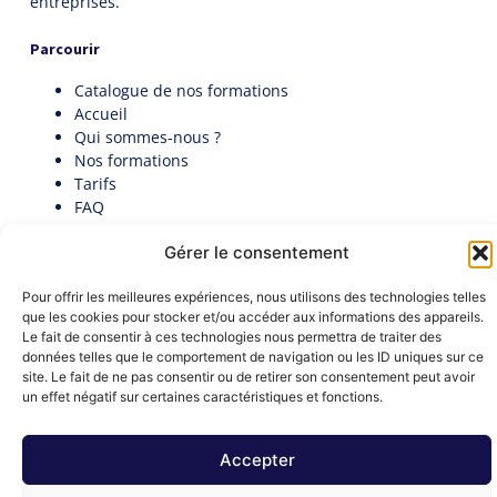
entreprises.
Parcourir
Catalogue de nos formations
Accueil
Qui sommes-nous ?
Nos formations
Tarifs
FAQ
Actualités
Gérer le consentement
Contact
Politique de cookies (UE)
Pour offrir les meilleures expériences, nous utilisons des technologies telles
Candidatez au premier Palmarès des Directeurs
que les cookies pour stocker et/ou accéder aux informations des appareils.
Généraux en collectivité​
Le fait de consentir à ces technologies nous permettra de traiter des
Documentation
données telles que le comportement de navigation ou les ID uniques sur ce
Nous contacter
site. Le fait de ne pas consentir ou de retirer son consentement peut avoir
contact@institut-decideurs-publics.fr
un effet négatif sur certaines caractéristiques et fonctions.
1 RUE DU CENTRE 93160 NOISY-LE-GRAND
Formulaire de contact
Accepter
Mentions légales