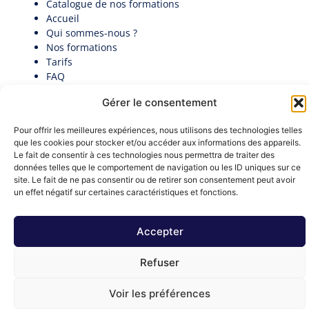
Catalogue de nos formations
Accueil
Qui sommes-nous ?
Nos formations
Tarifs
FAQ
Actualités
Gérer le consentement
Contact
Politique de cookies (UE)
Pour offrir les meilleures expériences, nous utilisons des technologies telles
Candidatez au premier Palmarès des Directeurs
que les cookies pour stocker et/ou accéder aux informations des appareils.
Généraux en collectivité​
Le fait de consentir à ces technologies nous permettra de traiter des
Documentation
données telles que le comportement de navigation ou les ID uniques sur ce
Nous contacter
site. Le fait de ne pas consentir ou de retirer son consentement peut avoir
contact@institut-decideurs-publics.fr
un effet négatif sur certaines caractéristiques et fonctions.
1 RUE DU CENTRE 93160 NOISY-LE-GRAND
Formulaire de contact
Accepter
Mentions légales
Refuser
Ⓒ 2026 - All Rights Are Reserved
Voir les préférences